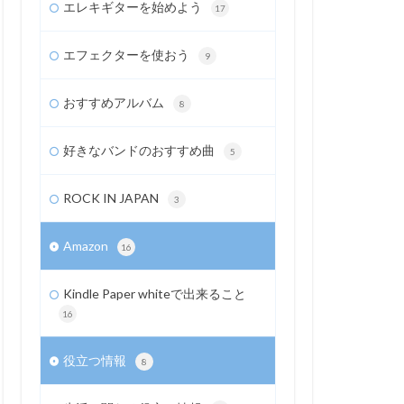
エレキギターを始めよう
17
エフェクターを使おう
9
おすすめアルバム
8
好きなバンドのおすすめ曲
5
ROCK IN JAPAN
3
Amazon
16
Kindle Paper whiteで出来ること
16
役立つ情報
8