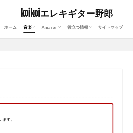
エフェクターを使おう
エレキギターを始めよう
好きなバンドのおすすめ曲
Kindle Paper whiteで出来ること
仕事に関わる役立つ情報
生活に関わる役立つ情報
eo
Indian Burn
kindle
ROCKINJAPAN
おすすめ10曲
お
koikoiエレキギター野郎
エレキギター
ギターアンプ
チケットぴあ
ディズニーランド
横山健
社会人スキルアップ
除湿器
電子チケット
ホーム
音楽
Amazon
役立つ情報
サイトマップ
検索
エフェクターを使おう
エレキギターを始めよう
好きなバンドのおすすめ曲
Kindle Paper whiteで出来ること
仕事に関わる役立つ情報
生活に関わる役立つ情報
います。