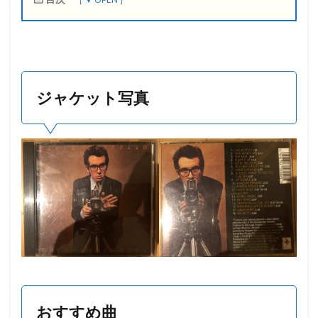
1
ジ
ャ
ケ
ッ
ジャケット写真
ト
写
真
2
お
す
す
め
曲
3
ア
ル
バ
ム
の
感
おすすめ曲