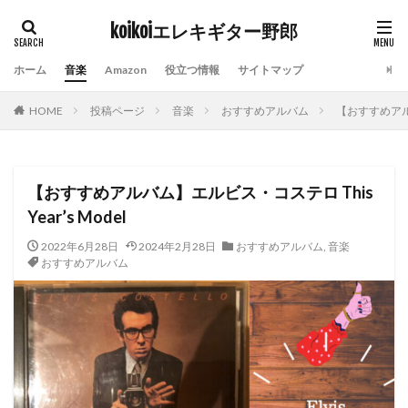
koikoiエレキギター野郎
タグ
ホーム
音楽
Amazon
役立つ情報
サイトマップ
Amazon prime video
Indian Burn
kindle
HOME
投稿ページ
音楽
おすすめアルバム
【おすすめアルバ
ROCKINJAPAN
おすすめ10曲
おすすめアルバム
エフェクター
エレキギター
ギターアンプ
チケットぴあ
ディズニーランド
ライブハウス
【おすすめアルバム】エルビス・コステロ This
ライブレポート
横山健
社会人スキルアップ
Year’s Model
除湿器
電子チケット
2022年6月28日
2024年2月28日
おすすめアルバム
,
音楽
おすすめアルバム
検索