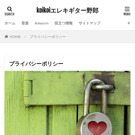
koikoiエレキギター野郎
タグ
ホーム
音楽
Amazon
役立つ情報
サイトマップ
Amazon prime video
Indian Burn
kindle
HOME
プライバシーポリシー
ROCKINJAPAN
おすすめ10曲
おすすめアルバム
エフェクター
エレキギター
ギターアンプ
チケットぴあ
ディズニーランド
ライブハウス
プライバシーポリシー
ライブレポート
横山健
社会人スキルアップ
除湿器
電子チケット
検索