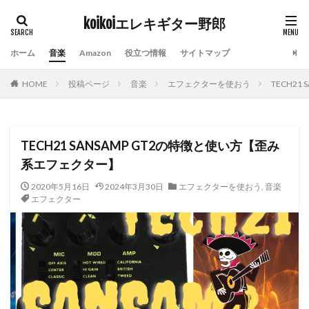
koikoiエレキギター野郎
タグ
ホーム
音楽
Amazon
役立つ情報
サイトマップ
Amazon prime video
Indian Burn
kindle
HOME
投稿ページ
音楽
エフェクターを使おう
TECH2
ROCKINJAPAN
おすすめ10曲
おすすめアルバム
エフェクター
エレキギター
ギターアンプ
チケットぴあ
ディズニーランド
ライブハウス
TECH21 SANSAMP GT2の特徴と使い方【歪み
ライブレポート
横山健
社会人スキルアップ
系エフェクター】
除湿器
電子チケット
2020年5月16日
2024年3月30日
エフェクターを使おう
,
音楽
エフェクター
検索