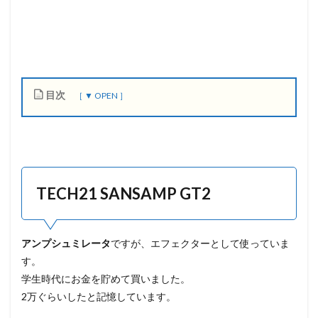
目次
1
T
E
C
H
TECH21
SANSAMP GT2
2
1
S
A
アンプシュミレータ
ですが、エフェクターとして使っていま
N
S
す。
A
学生時代にお金を貯めて買いました。
M
P
2万ぐらいしたと記憶しています。
G