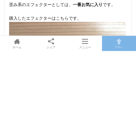
T
歪み系のエフェクターとしては、
一番お気に入り
です。
2
2
購入したエフェクターはこちらです。
ア
ン
プ
シ
ュ
ホーム
シェア
メニュー
TOPへ
ミ
レ
ー
タ
と
は
3
主
な
特
長
4
使
い
方