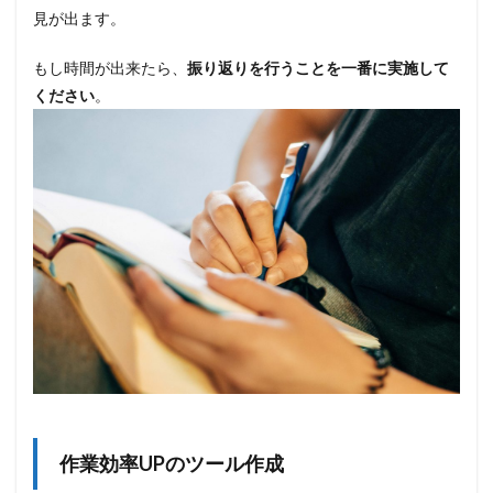
整
見が出ます。
理
1.5
もし時間が出来たら、
振り返りを行うことを一番に実施して
有
ください
。
休
を
取
る
2
暇
で
も
や
っ
て
は
い
け
な
い
こ
と
作業効率UPのツール作成
2.1