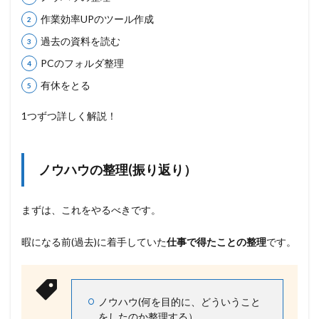
の
こ
作業効率UPのツール作成
と
過去の資料を読む
1.1
PCのフォルダ整理
ノ
ウ
有休をとる
ハ
ウ
1つずつ詳しく解説！
の
整
理
(
ノウハウの整理(振り返り）
振
り
返
り
まずは、これをやるべきです。
）
1.2
暇になる前(過去)に着手していた
仕事で得たことの整理
です。
作
業
効
率
ノウハウ(何を目的に、どういうこと
U
をしたのか整理する）
P