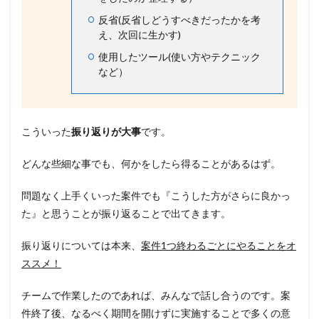
の
反省(反省しどうすべきだったかを考
ツ
え、次回に生かす)
ー
ル
使用したツール(使い方やテクニック
作
など）
成
1.3
過
去
こういった
振り返りが大事
です。
の
資
どんな些細な事でも、何かをしたら得ることがあるはず。
料
を
読
問題なく上手くいった案件でも『こうした方がさらに良かっ
む
た』と思うことが振り返ることで出てきます。
1.4
P
振り返りについては本来、
案件1つ終わるごとにやることをオ
C
の
ススメ！
フ
ォ
チームで作業したのであれば、みんなで話し合うのです。案
ル
件終了後、なるべく期間を開けずに実施することで多くの意
ダ