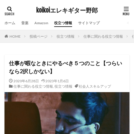
koikoiエレキギター野郎
タグ
ホーム
音楽
Amazon
役立つ情報
サイトマップ
Amazon prime video
Indian Burn
kindle
HOME
投稿ページ
役立つ情報
仕事に関わる役立つ情報
ROCKINJAPAN
おすすめ10曲
おすすめアルバム
エフェクター
エレキギター
ギターアンプ
チケットぴあ
ディズニーランド
ライブハウス
仕事が暇なときにやるべき５つのこと【つらい
ライブレポート
横山健
社会人スキルアップ
なら2択しかない】
除湿器
電子チケット
2020年6月28日
2023年1月6日
仕事に関わる役立つ情報
,
役立つ情報
社会人スキルアップ
検索