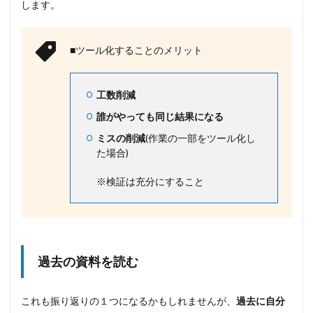
します。
な
い
3.1
■ツール化することのメリット
１
．
今
工数削減
の
仕
誰がやっても同じ結果になる
事
を
ミスの削減
(作業の一部をツール化し
続
た場合)
け
る
※検証は充分にすること
3.2
２
．
辞
め
て
過去の資料を読む
転
職
す
これも振り返りの１つになるかもしれませんが、
過去に自分
る