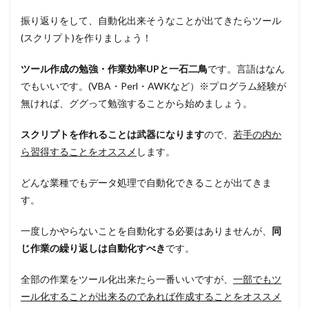
業
振り返りをして、自動化出来そうなことが出てきたらツール
務
と
(スクリプト)を作りましょう！
は
関
ツール作成の勉強・作業効率UPと一石二鳥
です。言語はなん
係
でもいいです。(VBA・Perl・AWKなど）※プログラム経験が
な
い
無ければ、ググって勉強することから始めましょう。
事
を
スクリプトを作れることは武器になります
ので、
若手の内か
す
る
ら習得することをオススメ
します。
3
どんな業種でもデータ処理で自動化できることが出てきま
暇
で
す。
つ
ら
一度しかやらないことを自動化する必要はありませんが、
同
い
な
じ作業の繰り返しは自動化すべき
です。
ら
2
全部の作業をツール化出来たら一番いいですが、
一部でもツ
択
し
ール化することが出来るのであれば作成することをオススメ
か