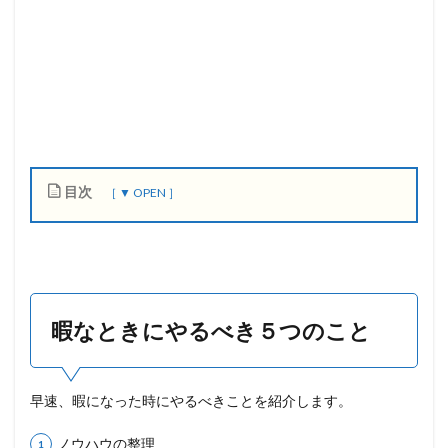
目次
1
暇
な
と
き
暇なときにやるべき５つのこと
に
や
る
べ
早速、暇になった時にやるべきことを紹介します。
き
５
つ
ノウハウの整理