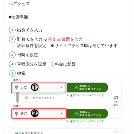
へアクセス
ル
の
駐
■検索手順
車
場
出発ICを入力
を
利
到着ICを入力 ※
浦安 or 葛西を入力
用
詳細条件を設定 ※サイトアクセス時は閉じています
す
る
日時を設定
3
車種区分を設定 ※料金に影響
【
電
検索
車
で
の
行
き
方
】
最
寄
り
は