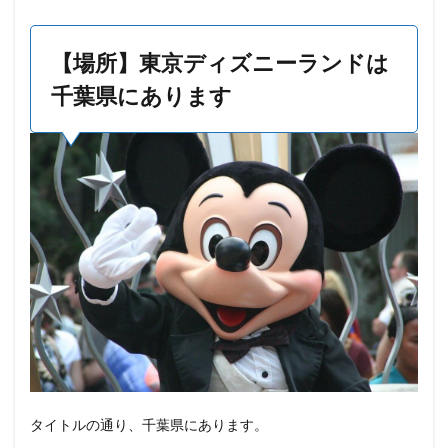
場
所
】
【場所】
東京ディズニーランド
は
東
京
千葉県にあります
デ
ィ
ズ
ニ
ー
ラ
ン
ド
は
千
葉
県
に
あ
り
ま
す
1.1
タイトルの通り、千葉県にあります。
【