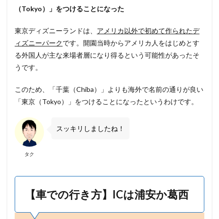
な
（Tokyo）」をつけることになった
の
か
東京ディズニーランドは、
アメリカ以外で初めて作られたデ
2
ィズニーパーク
です。開園当時からアメリカ人をはじめとす
【
車
る外国人が主な来場者層になり得るという可能性があったそ
で
うです。
の
行
このため、「千葉（Chiba）」よりも海外で名前の通りが良い
き
方
「東京（Tokyo）」をつけることになったというわけです。
】
I
C
スッキリしましたね！
は
浦
安
タク
か
葛
西
【車での行き方】ICは浦安か葛西
2.1
【
高
速