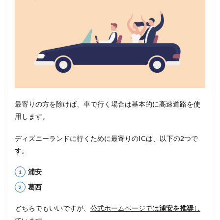
料
金
・
ル
ー
ト
検
索
】
N
E
最寄りの方を除けば、車で行く場合は基本的に高速道路を使
X
C
用します。
O
の
ディズニーランドに行くために最寄りのICは、以下の2つで
サ
イ
す。
ト
が
浦安
G
o
葛西
o
d
どちらでもいいですが、
公式ホームページでは
浦安を推奨
し
!