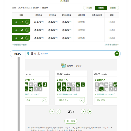
線
検
索
が
G
o
o
d
!
4
ま
と
め