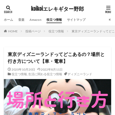
koikoiエレキギター野郎
タグ
ホーム
音楽
Amazon
役立つ情報
サイトマップ
Amazon prime video
Indian Burn
kindle
HOME
投稿ページ
役立つ情報
東京ディズニーランドってどこ
ROCKINJAPAN
おすすめ10曲
おすすめアルバム
エフェクター
エレキギター
ギターアンプ
チケットぴあ
ディズニーランド
ライブハウス
東京ディズニーランドってどこあるの？場所と
ライブレポート
横山健
社会人スキルアップ
行き方について【車・電車】
除湿器
電子チケット
2020年10月20日
2022年8月11日
役立つ情報
,
生活に関わる役立つ情報
ディズニーランド
検索