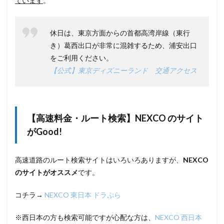
ています
。
2.2
【
駐
休日は、東京方面からの首都高湾岸線（東行
車
料
き）葛西出口が非常に混雑するため、浦安出口
金
をご利用ください。
】
【公式】東京ディズニーランド 交通アクセス
1
日
い
く
ら
な
【高速料金・ルート検索】NEXCO のサイト
の
がGood!
か
2.3
【
高速道路のルート検索サイトはいろいろありますが、
NEXCO
お
のサイトがオススメ
です。
得
情
報
コチラ→
NEXCO 東日本 ドラぷら
】
ホ
※西日本の方も検索可能ですが心配な方は、
NEXCO 西日本
テ