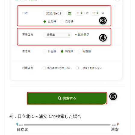
舞
浜
駅
3.1
【
鉄
道
料
金
・
ル
ー
ト
検
索
】
Y
a
h
o
o
例：日立北IC～浦安ICで検索した場合
!
の
路