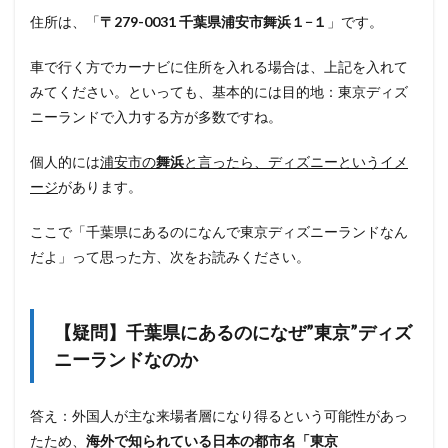
疑
住所は、「
〒279-0031 千葉県浦安市舞浜１−１
」です。
問
】
千
車で行く方でカーナビに住所を入れる場合は、上記を入れて
葉
みてください。といっても、基本的には目的地：東京ディズ
県
に
ニーランドで入力する方が多数ですね。
あ
る
個人的には
浦安市の
舞浜
と言ったら、ディズニーというイメ
の
に
ージ
があります。
な
ぜ
ここで「千葉県にあるのになんで東京ディズニーランドなん
”
だよ」って思った方、次をお読みください。
東
京
”
デ
ィ
【疑問】千葉県にあるのになぜ”東京”ディズ
ズ
ニーランドなのか
ニ
ー
ラ
答え：外国人が主な来場者層になり得るという可能性があっ
ン
ド
たため、
海外で知られている日本の都市名「東京