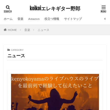
koikoiエレキギター野郎
タグ
ホーム
音楽
Amazon
役立つ情報
サイトマップ
Amazon prime video
Indian Burn
kindle
HOME
音楽
ニュース
ROCKINJAPAN
おすすめ10曲
おすすめアルバム
エフェクター
エレキギター
ギターアンプ
チケットぴあ
ディズニーランド
ライブハウス
CATEGORY
ライブレポート
横山健
社会人スキルアップ
ニュース
除湿器
電子チケット
検索